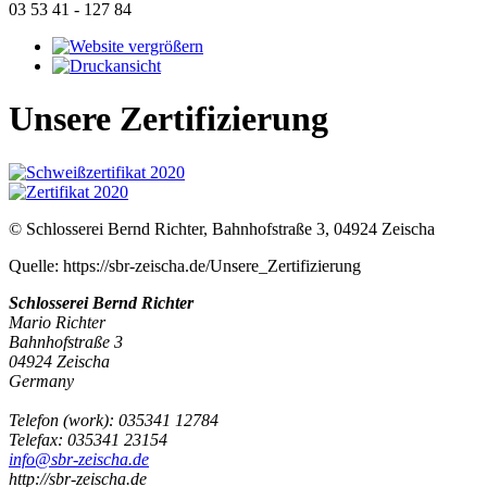
03 53 41 - 127 84
Unsere Zertifizierung
© Schlosserei Bernd Richter, Bahnhofstraße 3, 04924 Zeischa
Quelle: https://sbr-zeischa.de/Unsere_Zertifizierung
Schlosserei Bernd Richter
Mario Richter
Bahnhofstraße 3
04924
Zeischa
Germany
Telefon
(
work
)
:
035341 12784
Tele
fax
:
035341 23154
info@sbr-zeischa.de
http://sbr-zeischa.de