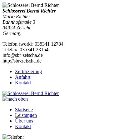
Schlosserei Bernd Richter
Mario Richter
Bahnhofstraße 3
04924
Zeischa
Germany
Telefon
(
work
)
:
035341 12784
Tele
fax
:
035341 23154
info@sbr-zeischa.de
http://sbr-zeischa.de
Zertifizierung
Anfahrt
Kontakt
Startseite
Leistungen
Über uns
Kontakt